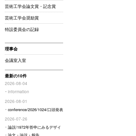
芸術工学会論文賞・記念賞
芸術工学会奨励賞
特設委員会の記録
理事会
会議室入室
最新の10件
2026-08-04
information
2026-08-01
conference/2026/1024/口頭発表
予定の方へ
2026-07-26
論説/1972年答申にみるデザイ
ン行政の転換と新しい論理形成
論文・論説・報告