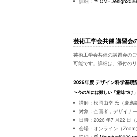
詳細：
CMFDesign2026.
芸術工学会共催 講習会のご
芸術工学会共催の講習会のご
可能です。詳細は、添付のリ
2026年度 デザイン科学基
〜今のAIには難しい「意味づけ
講師：松岡由幸 氏（慶應
対象：企画者，デザイナ
日時：2026 年7 ⽉22 ⽇（水
会場：オンライン（Zoom
詳細：
Mmethod2026.pd