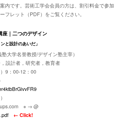
案内です。芸術工学会会員の方は、割引料金で参加
ーフレット（PDF）をご覧ください。
礎講座｜二つのデザイン
インと設計のあいだ」
義塾大学名誉教授/デザイン塾主宰）
ー，設計者，研究者，教育者
9：00-12：00
）
Mer4ktbBrGivvFR9
水）
ups.com ※ → @
.pdf
← Click!