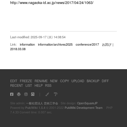
http://www.nagaoka-id.ac.jp/news/2017/04/24/1063/
Last-modified: 2025-09-17 (水) 14:08:54
Link:
information
information/archives2025
conference/2017
お詫び｜
2018.03.08
EDIT
FREEZE
RENAME
NEW
COPY
UPLOAD
BACKUP
DIFF
RECENT
LIST
HELP
RSS
｜
Site admin:
一般社団法人 芸術工学会
Site design:
OpenSquareJP
Powerd by
PukiWiki 1.5.4
© 2001-2022
PukiWiki Development Team
PHP
7.4.33 Convert time: 0.007 sec.