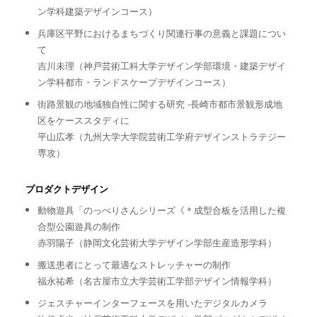
ン学科建築デザインコース）
兵庫区平野におけるまちづくり関連行事の意義と課題につい
て
吉川未理（神戸芸術工科大学デザイン学部環境・建築デザイ
ン学科都市・ランドスケープデザインコース）
街路景観の地域独自性に関する研究 -長崎市都市景観形成地
区をケーススタディに
平山広孝（九州大学大学院芸術工学府デザインストラテジー
専攻）
プロダクトデザイン
動物遊具「のっぺりさんシリーズ《＊成型合板を活用した複
合型公園遊具の制作
赤羽陽子（静岡文化芸術大学デザイン学部生産造形学科）
搬送患者にとって最適なストレッチャーの制作
福永祐希（名古屋市立大学芸術工学部デザイン情報学科）
ジェスチャーインターフェースを用いたデジタルカメラ