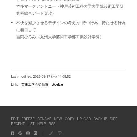
本多マークアントニー（神戸芸術工科大学大学院芸術工学研
究科総合アート専攻）
不快を減少させるデザインの考え方−待つ行為，待たせる行為
に着目して
吉岡ひろみ（九州大学芸術工学部工業設計学科）
Last-modified: 2025-09-17 (水) 14:08:52
Link:
芸術工学会奨励賞
SideBar
EDIT
FREEZE
RENAME
NEW
COPY
UPLOAD
BACKUP
DIFF
RECENT
LIST
HELP
RSS
｜