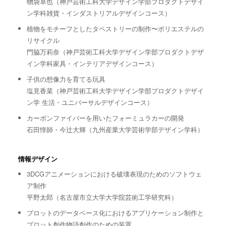
物袋卓也（神戸芸術工科大学デザイン学部プロダクトデザイ
ン学科雑貨・インダストリアルデザインコース）
植物をモチーフとしたタペストリーの制作〜ポリエステルの
リサイクル
門脇万莉奈（神戸芸術工科大学デザイン学部プロダクトデザ
イン学科家具・インテリアデザインコース）
子供の想像力を育てる玩具
塩見香菜（神戸芸術工科大学デザイン学部プロダクトデザイ
ン学 生活・ユニバーサルデザインコース）
カーボンファイバーを用いたフォーミュラカーの開発
石田惇師・今辻大輝（九州産業大学芸術学部デザイン学科）
情報デザイン
3DCGアニメーションにおける破壊表現のためのソフトウェ
ア制作
平野太郎（名古屋市立大学大学院芸術工学研究科）
プロットのデータベース化におけるアプリケーション制作と
プロット創作物語創作のための装置