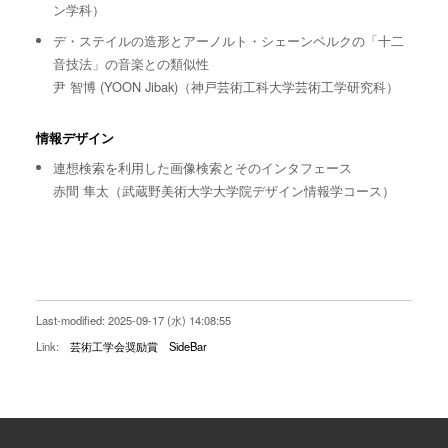
ン学科）
デ・ステイルの造形とアーノルト・シェーンベルクの「十二
音技法」の音楽との類似性
尹 智博 (YOON Jibak)（神戸芸術工科大学芸術工学研究科）
情報デザイン
連想検索を利用した画像検索とそのインタフェース
赤間 隼太（武蔵野美術大学大学院デザイン情報学コース）
Last-modified: 2025-09-17 (水) 14:08:55
Link:
芸術工学会奨励賞
SideBar