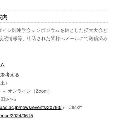
案内
デザイン関連学会シンポジウムを軸とした拡大大会と
の接続情報等、申込された皆様へメールにて送信済み
ム
性を考える
（土）
＋ オンライン（Zoom）
-4-5
tuad.ac.jp/news/events/20793/
← Click!''
rence/2024/0615