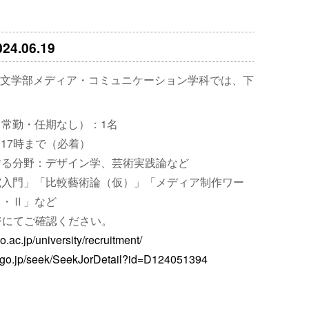
.06.19
文学部メディア・コミュニケーション学科では、下
常勤・任期なし）：1名
日17時まで（必着）
する分野：デザイン学、芸術実践論など
究入門」「比較藝術論（仮）」「メディア制作ワー
Ⅰ・Ⅱ」など
ジにてご確認ください。
o.ac.jp/university/recruitment/
jst.go.jp/seek/SeekJorDetail?id=D124051394