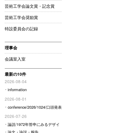
芸術工学会論文賞・記念賞
芸術工学会奨励賞
特設委員会の記録
理事会
会議室入室
最新の10件
2026-08-04
information
2026-08-01
conference/2026/1024/口頭発表
予定の方へ
2026-07-26
論説/1972年答申にみるデザイ
ン行政の転換と新しい論理形成
論文・論説・報告