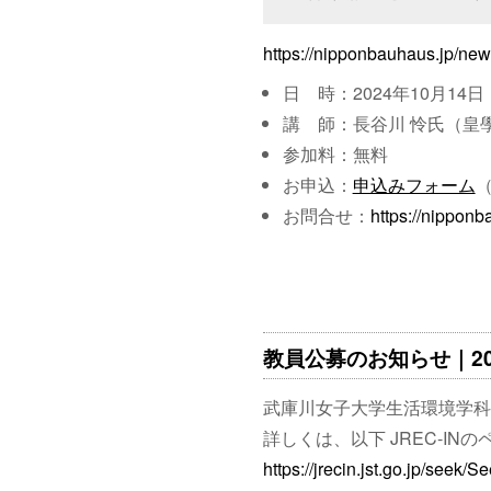
https://nipponbauhaus.jp/n
日 時：2024年10月14日（月
講 師：長谷川 怜氏（皇
参加料：無料
お申込：
申込みフォーム
（
お問合せ：
https://nipponb
教員公募のお知らせ｜2024
武庫川女子大学生活環境学科
詳しくは、以下 JREC-IN
https://jrecin.jst.go.jp/see