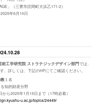
LLAGE」（三豊市詫間町大浜乙171-2）
025年6月10日
.10.28
芸術工学研究院 ストラテジックデザイン部門
では、
す。詳しくは、下記のHPにてご確認ください。
助教
１名
する知的財産分野
0日から2025年1月15日まで（17時必着）
ign.kyushu-u.ac.jp/topics/24449/