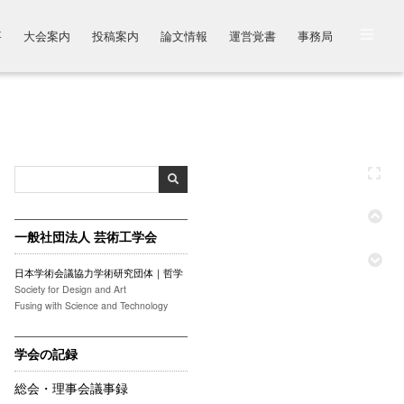
要
大会案内
投稿案内
論文情報
運営覚書
事務局
一般社団法人 芸術工学会
日本学術会議協力学術研究団体｜哲学
Society for Design and Art
Fusing with Science and Technology
学会の記録
総会・理事会議事録