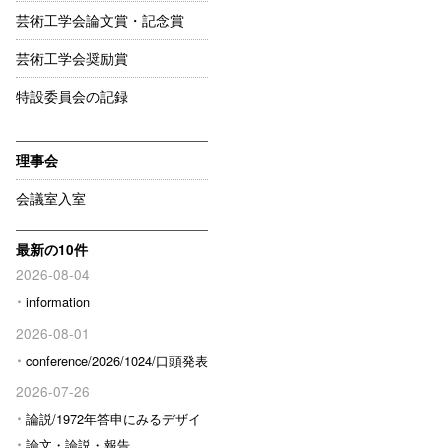
芸術工学会論文賞・記念賞
芸術工学会奨励賞
特設委員会の記録
理事会
会議室入室
最新の10件
2026-08-04
information
2026-08-01
conference/2026/1024/口頭発表
予定の方へ
2026-07-26
論説/1972年答申にみるデザイ
ン行政の転換と新しい論理形成
論文・論説・報告