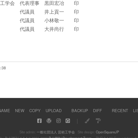
工学会 代表理事 黒田宏冶 印
代議員 井上貢一 印
代議員 小林敬一 印
員 大井尚行 印
8:38
NAME
NEW
COPY
UPLOAD
BACKUP
DIFF
RECENT
LI
｜
Site admin:
一般社団法人 芸術工学会
Site design:
OpenSquareJP