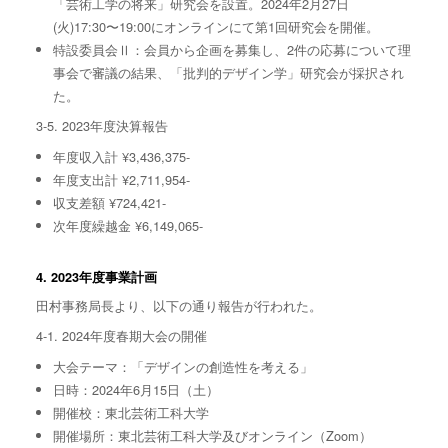
「芸術⼯学の将来」研究会を設置。2024年2⽉27⽇
(⽕)17:30〜19:00にオンラインにて第1回研究会を開催。
特設委員会Ⅱ：会員から企画を募集し、2件の応募について理
事会で審議の結果、「批判的デザイン学」研究会が採択され
た。
3-5. 2023年度決算報告
年度収入計 ¥3,436,375-
年度支出計 ¥2,711,954-
収支差額 ¥724,421-
次年度繰越金 ¥6,149,065-
4. 2023年度事業計画
田村事務局長より、以下の通り報告が行われた。
4-1. 2024年度春期大会の開催
⼤会テーマ：「デザインの創造性を考える」
⽇時：2024年6⽉15⽇（⼟）
開催校：東北芸術⼯科⼤学
開催場所：東北芸術⼯科⼤学及びオンライン（Zoom）