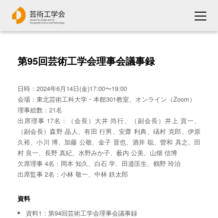
第95回芸術工学会理事会議事録
日時：2024年6月14日(金)17:00〜19:00
会場：東北芸術工科大学・本館301教室、オンライン（Zoom）
理事総数：21名
出席理事 17名：（会長）大井 尚行、（副会長）井上 貢一、
（副会長）森野 晶人、有田 行男、安齋 利典、礒村 克郎、伊原
久裕、小川 博、加藤 公敬、金子 晋也、酒井 聡、曽和 具之、田
村 良一、長野 真紀、水野みか子、薮内 公美、山畑 信博
欠席理事 4名：岡本 知久、白石 学、田邉匡生、鶴野 玲治
出席監事 2名：小林 敬一、中林 鉄太郎
資料
資料1：第94回芸術工学会理事会議事録