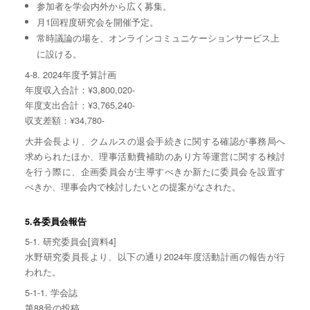
参加者を学会内外から広く募集。
⽉1回程度研究会を開催予定。
常時議論の場を、オンラインコミュニケーションサービス上
に設ける。
4-8. 2024年度予算計画
年度収入合計：¥3,800,020-
年度支出合計：¥3,765,240-
収支差額：¥34,780-
大井会長より、クムルスの退会手続きに関する確認が事務局へ
求められたほか、理事活動費補助のあり方等運営に関する検討
を行う際に、企画委員会が主導すべきか新たに委員会を設置す
べきか、理事会内で検討したいとの提案がなされた。
5.各委員会報告
5-1. 研究委員会[資料4]
水野研究委員長より、以下の通り2024年度活動計画の報告が行
われた。
5-1-1. 学会誌
第88号の投稿