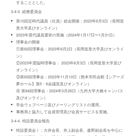
することとした。
3-4-3. 総務委員会
第10回定時代議員（社員）総会開催：2023年6⽉3⽇（⻑岡造
形⼤学及びオンライン）
2023年度代議員選挙の実施（2024年1⽉17⽇〜1⽉31⽇）
理事会の開催
①第92回理事会：2023年6⽉2⽇（⻑岡造形⼤学及びオンライ
ン）
②2023年度臨時理事会： 2023年6⽉3⽇（⻑岡造形⼤学及び
オンライン）
③第93回理事会：2023年11⽉10⽇（熊本市⺠会館【シアーズ
夢ホール】第5・6会議室及びオンライン）
④ 第94回理事会：2024年3⽉26⽇（九州大学大橋キャンパス
及びオンライン）
学会ウェブページ及びメーリングリストの運⽤。
事務局と協⼒して会員管理及び会員サービスを実施。
3-4-4. 特設委員会報告
特設委員会Ⅰ：⼤井会⻑、井上副会⻑、森野副会⻑を中⼼に