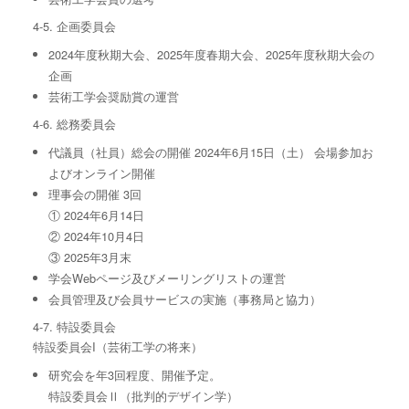
4-5. 企画委員会
2024年度秋期⼤会、2025年度春期⼤会、2025年度秋期⼤会の
企画
芸術⼯学会奨励賞の運営
4-6. 総務委員会
代議員（社員）総会の開催 2024年6⽉15⽇（⼟） 会場参加お
よびオンライン開催
理事会の開催 3回
① 2024年6⽉14⽇
② 2024年10⽉4⽇
③ 2025年3⽉末
学会Webページ及びメーリングリストの運営
会員管理及び会員サービスの実施（事務局と協⼒）
4-7. 特設委員会
特設委員会I（芸術工学の将来）
研究会を年3回程度、開催予定。
特設委員会Ⅱ（批判的デザイン学）