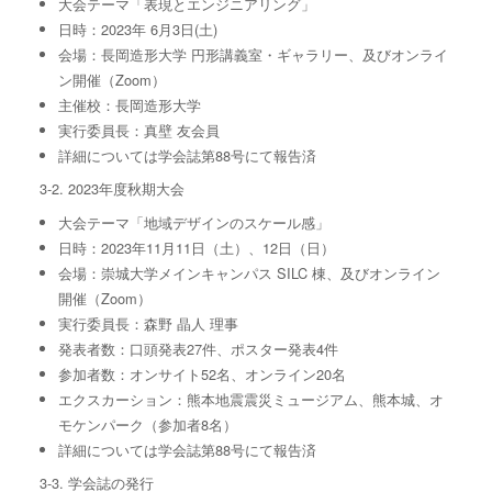
⼤会テーマ「表現とエンジニアリング」
⽇時：2023年 6⽉3⽇(⼟)
会場：⻑岡造形⼤学 円形講義室・ギャラリー、及びオンライ
ン開催（Zoom）
主催校：⻑岡造形⼤学
実⾏委員⻑：真壁 友会員
詳細については学会誌第88号にて報告済
3-2. 2023年度秋期大会
⼤会テーマ「地域デザインのスケール感」
⽇時：2023年11⽉11⽇（⼟）、12⽇（⽇）
会場：崇城⼤学メインキャンパス SILC 棟、及びオンライン
開催（Zoom）
実⾏委員⻑：森野 晶⼈ 理事
発表者数：⼝頭発表27件、ポスター発表4件
参加者数：オンサイト52名、オンライン20名
エクスカーション：熊本地震震災ミュージアム、熊本城、オ
モケンパーク（参加者8名）
詳細については学会誌第88号にて報告済
3-3. 学会誌の発行