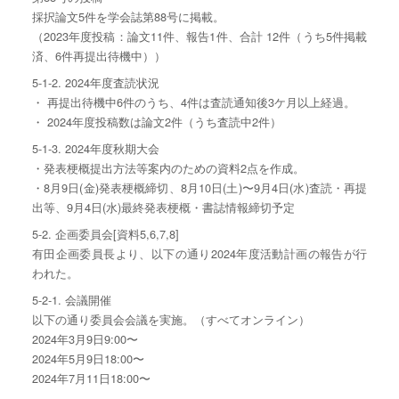
採択論⽂5件を学会誌第88号に掲載。
（2023年度投稿：論⽂11件、報告1件、合計 12件（うち5件掲載
済、6件再提出待機中））
5-1-2. 2024年度査読状況
・ 再提出待機中6件のうち、4件は査読通知後3ケ⽉以上経過。
・ 2024年度投稿数は論⽂2件（うち査読中2件）
5-1-3. 2024年度秋期⼤会
・発表梗概提出⽅法等案内のための資料2点を作成。
・8月9日(金)発表梗概締切、8月10日(土)〜9月4日(水)査読・再提
出等、9月4日(水)最終発表梗概・書誌情報締切予定
5-2. 企画委員会[資料5,6,7,8]
有田企画委員長より、以下の通り2024年度活動計画の報告が行
われた。
5-2-1. 会議開催
以下の通り委員会会議を実施。（すべてオンライン）
2024年3月9日9:00〜
2024年5月9日18:00〜
2024年7月11日18:00〜