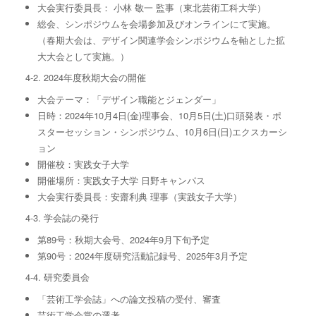
大会実⾏委員⻑： ⼩林 敬⼀ 監事（東北芸術⼯科⼤学）
総会、シンポジウムを会場参加及びオンラインにて実施。
（春期大会は、デザイン関連学会シンポジウムを軸とした拡
大大会として実施。）
4-2. 2024年度秋期大会の開催
⼤会テーマ：「デザイン職能とジェンダー」
⽇時：2024年10月4日(金)理事会、10⽉5⽇(⼟)口頭発表・ポ
スターセッション・シンポジウム、10月6日(日)エクスカーシ
ョン
開催校：実践⼥⼦⼤学
開催場所：実践⼥⼦⼤学 ⽇野キャンパス
大会実⾏委員⻑：安齋利典 理事（実践⼥⼦⼤学）
4-3. 学会誌の発行
第89号：秋期⼤会号、2024年9⽉下旬予定
第90号：2024年度研究活動記録号、2025年3⽉予定
4-4. 研究委員会
「芸術⼯学会誌」への論⽂投稿の受付、審査
芸術⼯学会賞の選考