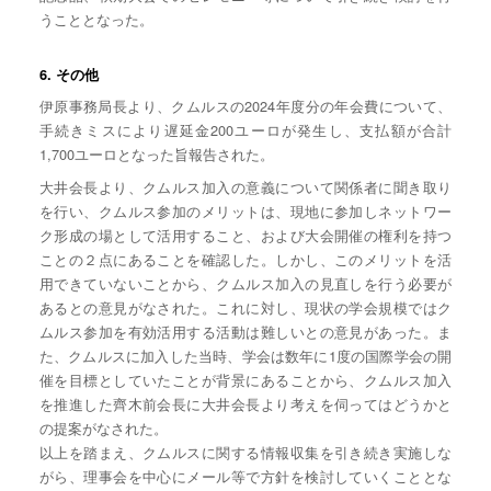
うこととなった。
6. その他
伊原事務局長より、クムルスの2024年度分の年会費について、
手続きミスにより遅延金200ユーロが発生し、支払額が合計
1,700ユーロとなった旨報告された。
大井会長より、クムルス加入の意義について関係者に聞き取り
を行い、クムルス参加のメリットは、現地に参加しネットワー
ク形成の場として活用すること、および大会開催の権利を持つ
ことの２点にあることを確認した。しかし、このメリットを活
用できていないことから、クムルス加入の見直しを行う必要が
あるとの意見がなされた。これに対し、現状の学会規模ではク
ムルス参加を有効活用する活動は難しいとの意見があった。ま
た、クムルスに加入した当時、学会は数年に1度の国際学会の開
催を目標としていたことが背景にあることから、クムルス加入
を推進した齊木前会長に大井会長より考えを伺ってはどうかと
の提案がなされた。
以上を踏まえ、クムルスに関する情報収集を引き続き実施しな
がら、理事会を中心にメール等で方針を検討していくこととな