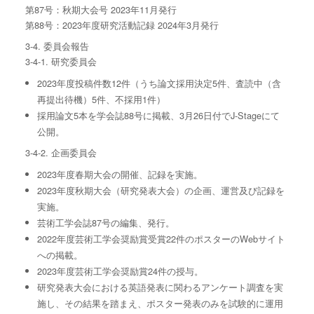
第87号：秋期⼤会号 2023年11⽉発⾏
第88号：2023年度研究活動記録 2024年3⽉発⾏
3-4. 委員会報告
3-4-1. 研究委員会
2023年度投稿件数12件（うち論⽂採⽤決定5件、査読中（含
再提出待機）5件、不採⽤1件）
採用論文5本を学会誌88号に掲載、3⽉26⽇付でJ-Stageにて
公開。
3-4-2. 企画委員会
2023年度春期⼤会の開催、記録を実施。
2023年度秋期⼤会（研究発表⼤会）の企画、運営及び記録を
実施。
芸術⼯学会誌87号の編集、発⾏。
2022年度芸術⼯学会奨励賞受賞22件のポスターのWebサイト
への掲載。
2023年度芸術⼯学会奨励賞24件の授与。
研究発表⼤会における英語発表に関わるアンケート調査を実
施し、その結果を踏まえ、ポスター発表のみを試験的に運⽤