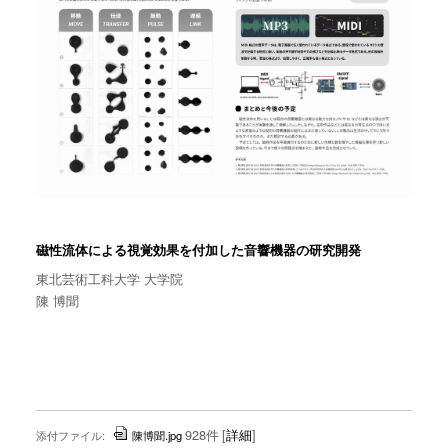
磁性流体による視覚効果を付加した音響機器の研究開発
東北芸術工科大学 大学院
陳 博聞
928件
[
詳細
]
添付ファイル:
陳博聞.jpg