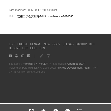
Last-modified: 2025-09-17 (水) 14:08:21
Link:
芸術工学会奨励賞/2019
conference/20200801
EDIT
FREEZE
RENAME
NEW
COPY
UPLOAD
BACKUP
DIFF
RECENT
LIST
HELP
RSS
｜
Site admin:
一般社団法人 芸術工学会
Site design:
OpenSquareJP
Powerd by
PukiWiki 1.5.4
© 2001-2022
PukiWiki Development Team
PHP
7.4.33 Convert time: 0.006 sec.