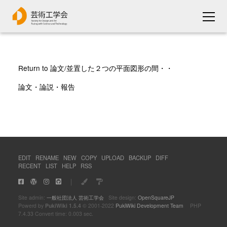
Return to 論文/並置した２つの平面図形の間・・
論文・論説・報告
EDIT
RENAME
NEW
COPY
UPLOAD
BACKUP
DIFF
RECENT
LIST
HELP
RSS
｜
Site admin:
一般社団法人 芸術工学会
Site design:
OpenSquareJP
Powerd by
PukiWiki 1.5.4
© 2001-2022
PukiWiki Development Team
PHP
7.4.33 Convert time: 0.003 sec.