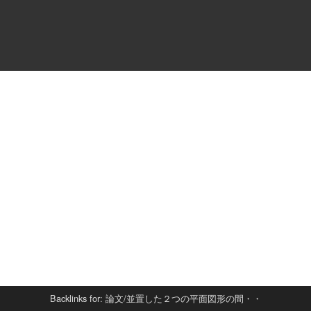
Backlinks for: 論文/並置した２つの平面図形の間・・