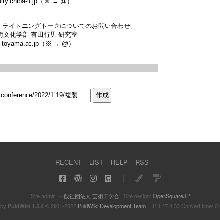
RECENT
LIST
HELP
RSS
｜
Site admin:
一般社団法人 芸術工学会
Site design:
OpenSquareJP
 by
PukiWiki 1.5.4
© 2001-2022
PukiWiki Development Team
PHP 7.4.33 Convert time: 0.