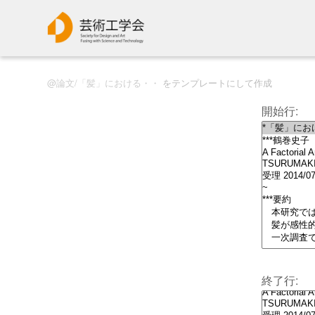
論文/「髪」における・・
をテンプレートにして作成
開始行:
終了行: