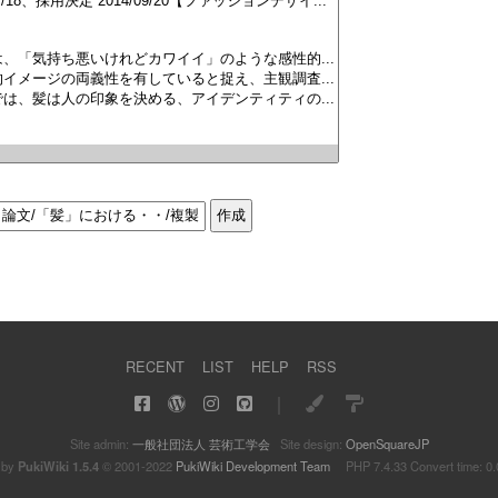
RECENT
LIST
HELP
RSS
｜
Site admin:
一般社団法人 芸術工学会
Site design:
OpenSquareJP
 by
PukiWiki 1.5.4
© 2001-2022
PukiWiki Development Team
PHP 7.4.33 Convert time: 0.