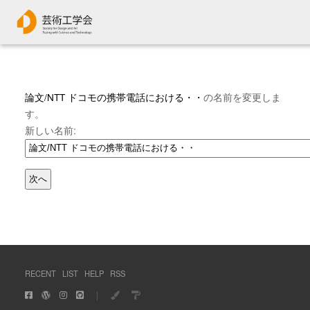
論文/NTT ドコモの携帯電話における・・
の名前を変更しま
す。
新しい名前:
RECENT
LIST
HELP
RSS
｜