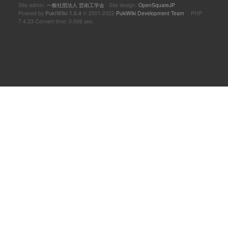
Site admin:
一般社団法人 芸術工学会
Site design:
OpenSquareJP
Powerd by
PukiWiki 1.5.4
© 2001-2022
PukiWiki Development Team
PHP
7.4.33 Convert time: 0.006 sec.