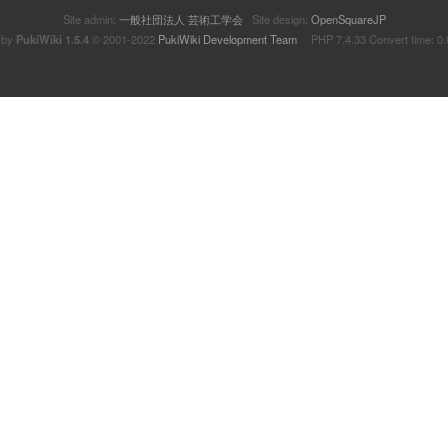
Site admin:
一般社団法人 芸術工学会
Site design:
OpenSquareJP
 by
PukiWiki 1.5.4
© 2001-2022
PukiWiki Development Team
PHP 7.4.33 Convert time: 0.