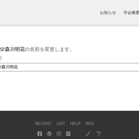
お知らせ
学会概
22/森川明花
の名前を変更します。
:
RECENT
LIST
HELP
RSS
｜