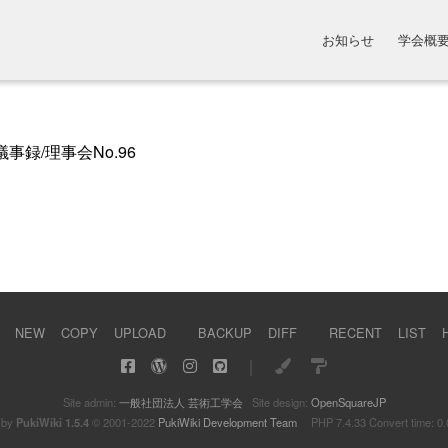
お知らせ
学会概
to 議事録/理事会No.96
NEW
COPY
UPLOAD
BACKUP
DIFF
RECENT
LIST
｜
Site admin:
一般社団法人 芸術工学会
Site design:
OpenSquareJP
 by
PukiWiki 1.5.4
© 2001-2022
PukiWiki Development Team
PHP 7.4.33 Convert time: 0.