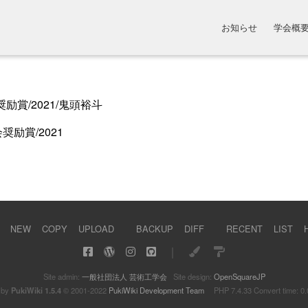
お知らせ
学会概
to 奨励賞/2021/鬼頭裕斗
奨励賞/2021
NEW
COPY
UPLOAD
BACKUP
DIFF
RECENT
LIST
｜
Site admin:
一般社団法人 芸術工学会
Site design:
OpenSquareJP
 by
PukiWiki 1.5.4
© 2001-2022
PukiWiki Development Team
PHP 7.4.33 Convert time: 0.