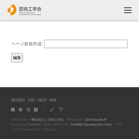
ページ新規作成:
RECENT
LIST
HELP
RSS
｜
Site admin:
一般社団法人 芸術工学会
Site design:
OpenSquareJP
Powerd by
PukiWiki 1.5.4
© 2001-2022
PukiWiki Development Team
PHP
7.4.33 Convert time: 0.003 sec.