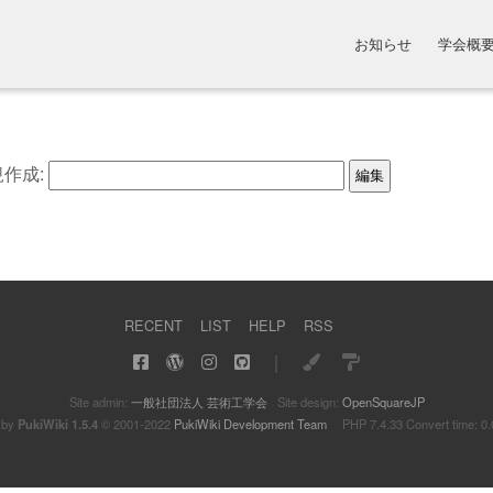
お知らせ
学会概
作成:
RECENT
LIST
HELP
RSS
｜
Site admin:
一般社団法人 芸術工学会
Site design:
OpenSquareJP
 by
PukiWiki 1.5.4
© 2001-2022
PukiWiki Development Team
PHP 7.4.33 Convert time: 0.