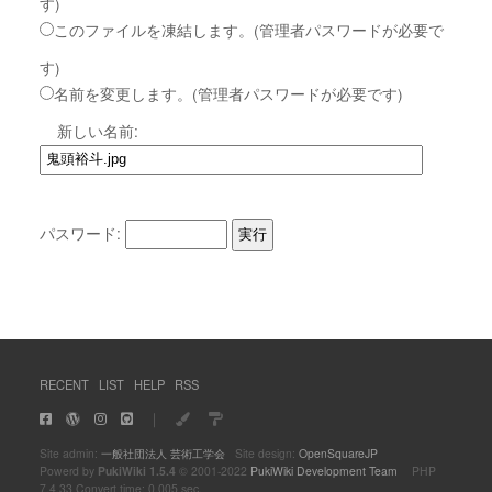
す)
このファイルを凍結します。(管理者パスワードが必要で
す)
名前を変更します。(管理者パスワードが必要です)
新しい名前:
パスワード:
RECENT
LIST
HELP
RSS
｜
Site admin:
一般社団法人 芸術工学会
Site design:
OpenSquareJP
Powerd by
PukiWiki 1.5.4
© 2001-2022
PukiWiki Development Team
PHP
7.4.33 Convert time: 0.005 sec.