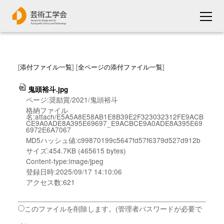
[
添付ファイル一覧
] [
全ページの添付ファイル一覧
]
鬼頭裕斗.jpg
ページ:奨励賞/2021/鬼頭裕斗
格納ファイル
名:attach/E5A5A8E58AB1E8B39E2F323032312FE9ACB
CE9A0ADE8A395E69697_E9ACBCE9A0ADE8A395E69
6972E6A7067
MD5ハッシュ値:c99870199c5647fd57f6379d527d912b
サイズ:454.7KB (465615 bytes)
Content-type:image/jpeg
登録日時:2025/09/17 14:10:06
アクセス数:621
このファイルを削除します。(管理者パスワードが必要で