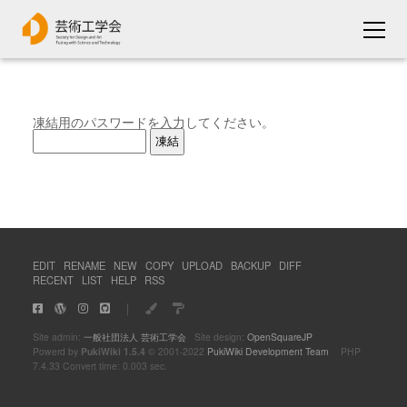
凍結用のパスワードを入力してください。
EDIT
RENAME
NEW
COPY
UPLOAD
BACKUP
DIFF
RECENT
LIST
HELP
RSS
｜
Site admin:
一般社団法人 芸術工学会
Site design:
OpenSquareJP
Powerd by
PukiWiki 1.5.4
© 2001-2022
PukiWiki Development Team
PHP
7.4.33 Convert time: 0.003 sec.