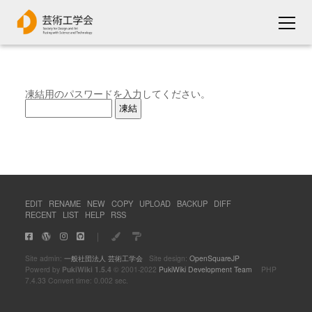
凍結用のパスワードを入力してください。
EDIT
RENAME
NEW
COPY
UPLOAD
BACKUP
DIFF
RECENT
LIST
HELP
RSS
｜
Site admin:
一般社団法人 芸術工学会
Site design:
OpenSquareJP
Powerd by
PukiWiki 1.5.4
© 2001-2022
PukiWiki Development Team
PHP
7.4.33 Convert time: 0.002 sec.