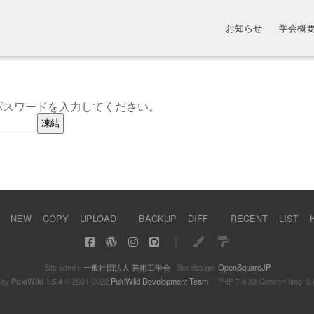
お知らせ
学会概
パスワードを入力してください。
NEW
COPY
UPLOAD
BACKUP
DIFF
RECENT
LIST
｜
Site admin:
一般社団法人 芸術工学会
Site design:
OpenSquareJP
 by
PukiWiki 1.5.4
© 2001-2022
PukiWiki Development Team
PHP 7.4.33 Convert time: 0.