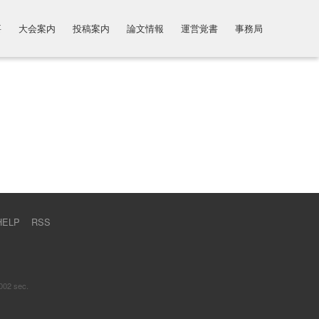
要
大会案内
投稿案内
論文情報
運営覚書
事務局
HELP
RSS
002 sec.