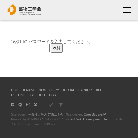
凍結用のパスワードを入力してください。
EDIT
RENAME
NEW
COPY
UPLOAD
BACKUP
DIFF
RECENT
LIST
HELP
RSS
｜
Site admin:
一般社団法人 芸術工学会
Site design:
OpenSquareJP
Powerd by
PukiWiki 1.5.4
© 2001-2022
PukiWiki Development Team
PHP
7.4.33 Convert time: 0.003 sec.