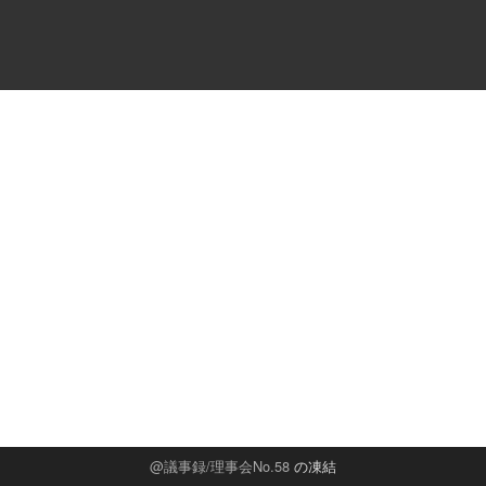
議事録/理事会No.58
の凍結