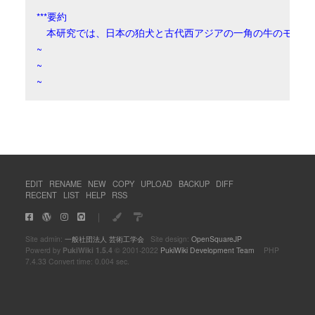
***要約

　本研究では、日本の狛犬と古代西アジアの一角の牛のモチー
~

~

~
EDIT
RENAME
NEW
COPY
UPLOAD
BACKUP
DIFF
RECENT
LIST
HELP
RSS
｜
Site admin:
一般社団法人 芸術工学会
Site design:
OpenSquareJP
Powerd by
PukiWiki 1.5.4
© 2001-2022
PukiWiki Development Team
PHP
7.4.33 Convert time: 0.004 sec.