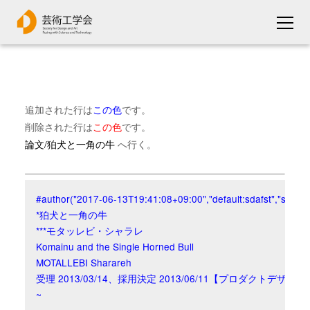
追加された行は
この色
です。
削除された行は
この色
です。
論文/狛犬と一角の牛
へ行く。
#author("2017-06-13T19:41:08+09:00","default:sdafst","sdafst")
*狛犬と一角の牛

***モタッレビ・シャラレ

Komainu and the Single Horned Bull

MOTALLEBI Sharareh

受理 2013/03/14、採用決定 2013/06/11【プロダクトデザイン】
~
