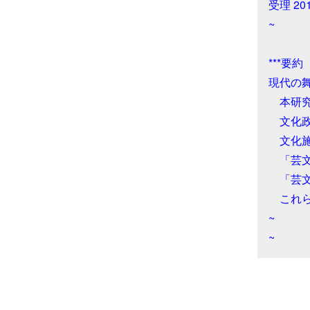
受理 20
~

***要約

現代の
　本研
　文化
　文化
　「芸
　「芸
　これ
~

~