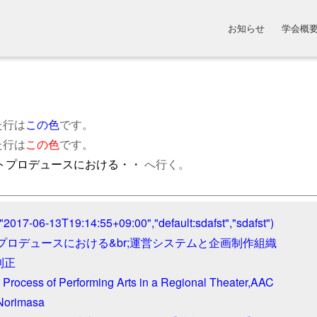
お知らせ
学会概
た行は
この色
です。
た行は
この色
です。
ートプロデュースにおける・・
へ行く。
"2017-06-13T19:14:55+09:00","default:sdafst","sdafst")

プロデュースにおける&br;運営システムと企画制作組織

則正

Process of Performing Arts in a Regional Theater,AAC

orimasa
