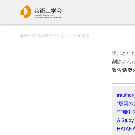
報告/版築のデザインと・・
の変更点
追加され
削除され
報告/版築
#author(
*版築の
***畑
A Study
HATANAK