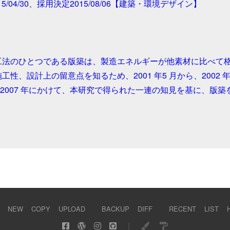
15/04/30、採用決定2015/08/06【建築・環境デザイン】

工法のひとつである版築は、製造エネルギーが他素材に比べて
工性、設計上の留意点を知るため、2001 年5 月から、20
 ～ 2007 年にかけて、本研究で得られた一連の知見を基に、版築
NEW
COPY
UPLOAD
BACKUP
DIFF
RECENT
LIST
｜