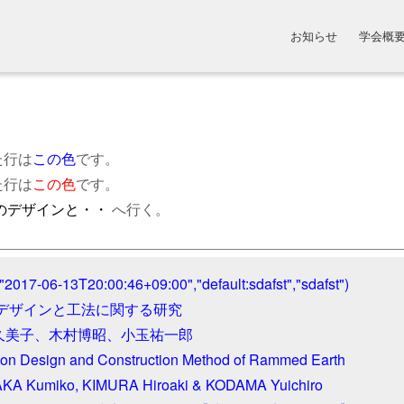
お知らせ
学会概
た行は
この色
です。
た行は
この色
です。
のデザインと・・
へ行く。
"2017-06-13T20:00:46+09:00","default:sdafst","sdafst")

デザインと工法に関する研究

中久美子、木村博昭、小玉祐一郎

 on Design and Construction Method of Rammed Earth

A Kumiko, KIMURA Hiroaki & KODAMA Yuichiro
