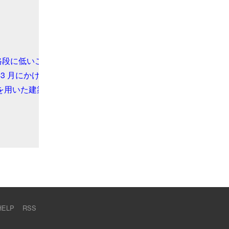
格段に低いこと、単純な工法なため、だれにでもつくることがで
02 年3 月にかけて４畳半程度の版築構造の実験棟「版築造実
を用いた建築作品「H 邸」(2004)、「清水ヶ丘の家」(2005
HELP
RSS