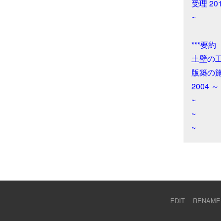
受理 20
~

***要約

土壁の
版築の施
2004
~

~

~
EDIT
RENAME