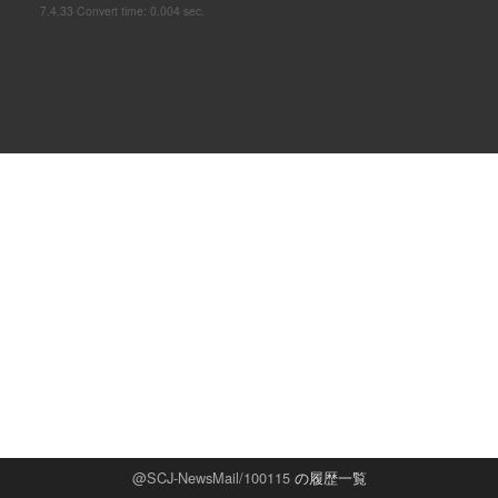
7.4.33 Convert time: 0.004 sec.
SCJ-NewsMail/100115
の履歴一覧