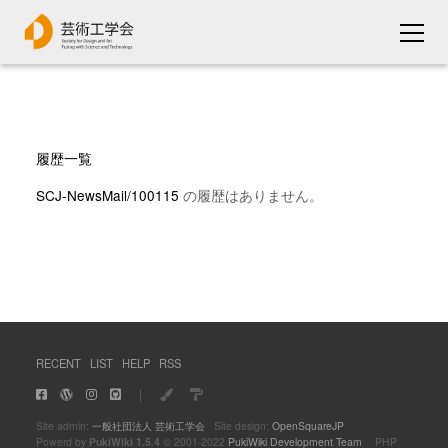
履歴一覧
SCJ-NewsMail/100115
の履歴はありません。
RECENT
LIST
HELP
RSS
｜
Site admin:
一般社団法人 芸術工学会
Site design:
OpenSquareJP
Powerd by
PukiWiki 1.5.4
© 2001-2022
PukiWiki Development Team
PHP