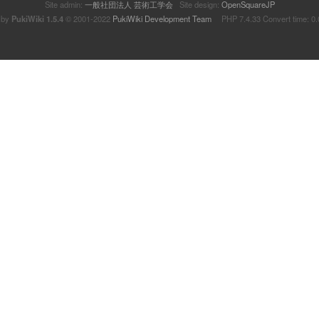
Site admin:
一般社団法人 芸術工学会
Site design:
OpenSquareJP
 by
PukiWiki 1.5.4
© 2001-2022
PukiWiki Development Team
PHP 7.4.33 Convert time: 0.