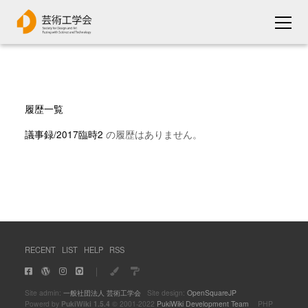
履歴一覧
議事録/2017臨時2
の履歴はありません。
RECENT
LIST
HELP
RSS
｜
Site admin:
一般社団法人 芸術工学会
Site design:
OpenSquareJP
Powerd by
PukiWiki 1.5.4
© 2001-2022
PukiWiki Development Team
PHP