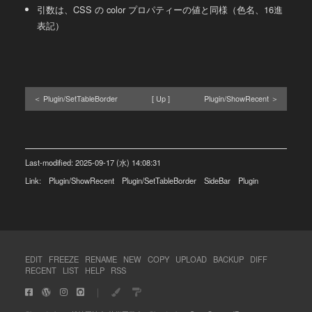
引数は、CSS の color プロパティーの値と同様（色名、16進
表記）
Plugin/SetTableBorder
Up
Plugin/ShowRecent
Last-modified: 2025-09-17 (水) 14:08:31
Link:
Plugin/ShowRecent
Plugin/SetTableBorder
SideBar
Plugin
EDIT
FREEZE
RENAME
NEW
COPY
UPLOAD
BACKUP
DIFF
RECENT
LIST
HELP
RSS
｜