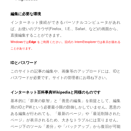
編集に必要な環境
インターネット接続ができるパーソナルコンピュータがあれ
ば、お使いのブラウザ(Firefox、I.E.、Safari、など)の画面から、
直接編集することができます。
Windowsでは
Edge
をご利用ください。旧式の InternEtexplorerでは表示が崩れる
ことがあります。
IDとパスワード
このサイトの記事の編集や、画像等のアップロードには、IDと
パスワードが必要です。サイトの管理者にお尋ね下さい。
インターネット百科事典Wikipediaと同様のものです
基本的に「群衆の叡智」と「善意の編集」を前提として、編集
用のIDとPWという必要最小限の防御しかしていません。悪意の
ある編集が行われても、「最新のページ」や「最近削除された
ページ」が表示されるため、大きなトラブルには至りません。
ページ下のツール「差分」や「バックアップ」から復旧が可能