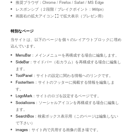
推奨ブラウザ：Chrome / Firefox / Safari / MS Edge
レスポンシブ（２段階 / ブレイクポイント：960px）
画面右の拡大アイコン
で拡大表示（プレゼン用）
特別なページ
当サイトは、以下のページを個々のレイアウトブロックに埋め
込んでいます。
MenuBar
：メインメニューを再構成する場合に編集します。
SideBar
：サイドバー（右カラム）を再構成する場合に編集し
ます。
ToolPanel
：サイトの設定に関わる情報へのリンクです。
FooterItem
：サイトのフッターに掲載する情報を編集しま
す。
LogoMark
：サイトのロゴを設定するページです。
SocialIcons
：ソーシャルアイコンを再構成する場合に編集し
ます。
SearchBox
：検索ボックス表示用（このページは編集しない
で下さい）
images
：サイト内で共用する画像の置き場です。