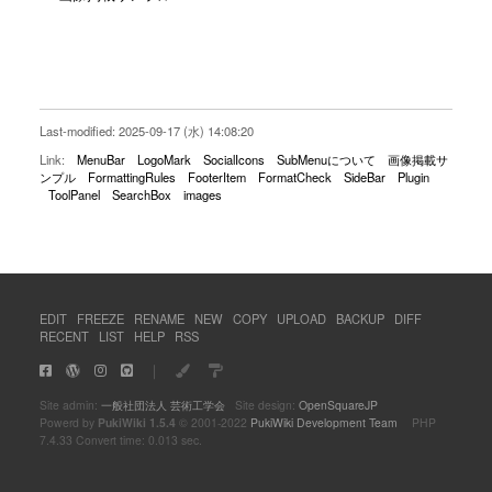
Last-modified: 2025-09-17 (水) 14:08:20
Link:
MenuBar
LogoMark
SocialIcons
SubMenuについて
画像掲載サ
ンプル
FormattingRules
FooterItem
FormatCheck
SideBar
Plugin
ToolPanel
SearchBox
images
EDIT
FREEZE
RENAME
NEW
COPY
UPLOAD
BACKUP
DIFF
RECENT
LIST
HELP
RSS
｜
Site admin:
一般社団法人 芸術工学会
Site design:
OpenSquareJP
Powerd by
PukiWiki 1.5.4
© 2001-2022
PukiWiki Development Team
PHP
7.4.33 Convert time: 0.013 sec.