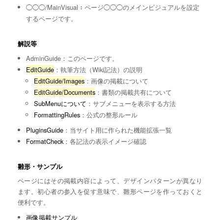
◯◯◯/MainVisual：ページ◯◯◯のメインビジュアルを設定
するページです。
解説等
AdminGuide：このページです。
EditGuide
：執筆方法（Wiki記法）の説明
EditGuide/Images
：画像の掲載について
EditGuide/Documents
：書類の掲載共有について
SubMenuについて
：サブメニューを表示する方法
FormattingRules
：公式の整形ルール
PluginsGuide
：当サイト用に作られた機能拡張一覧
FormatCheck
：各記法の表示イメージ確認
雛形・サンプル
ページにはその掲載内容によって、デザインパターンが異なり
ます。初心者の参入を促す意味で、雛形ページを作っておくと
便利です。
画像掲載サンプル