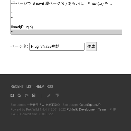
ページ名:
RECENT
LIST
HELP
RSS
｜
Site admin:
一般社団法人 芸術工学会
Site design:
OpenSquareJP
Powerd by
PukiWiki 1.5.4
© 2001-2022
PukiWiki Development Team
PHP
7.4.33 Convert time: 0.003 sec.