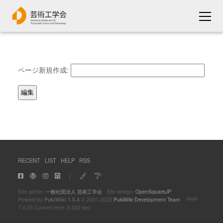
ページ新規作成:
RECENT
LIST
HELP
RSS
｜
Site admin:
一般社団法人 芸術工学会
Site design:
OpenSquareJP
Powerd by
PukiWiki 1.5.4
© 2001-2022
PukiWiki Development Team
PHP
7.4.33 Convert time: 0.002 sec.