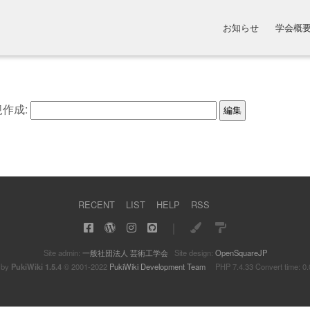
お知らせ
学会概
作成:
RECENT
LIST
HELP
RSS
｜
Site admin:
一般社団法人 芸術工学会
Site design:
OpenSquareJP
 by
PukiWiki 1.5.4
© 2001-2022
PukiWiki Development Team
PHP 7.4.33 Convert time: 0.