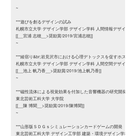
~

***遊びを創るデザインの試み

札幌市立大学 デザイン学部 デザイン学科 人間情報デザインコー
[[__宮浦 志穂__>奨励賞/2019/宮浦志穂]]

~

***綾宿り&br;岩見沢市における心理デトックスを促すホスピ
札幌市立大学 デザイン学部 デザイン学科 人間空間デザインコー
[[__池上 帆乃香__>奨励賞/2019/池上帆乃香]]

~

***磁性流体による視覚効果を付加した音響機器の研究開発

東北芸術工科大学 大学院

[[__陳 博聞__>奨励賞/2019/陳博聞]]

~

***山形版ＳＤＧｓシミュレーションカードゲームの開発

東北芸術工科大学 デザイン工学部 建築・環境デザイン学科
