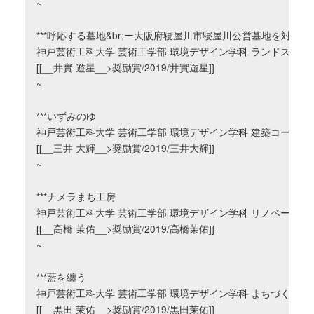
~

***呼応する墓地&br;ー大阪府寝屋川市寝屋川公営墓地を対象と
神戸芸術工科大学 芸術工学部 環境デザイン学科 ランドスケープ
[[__井實 遊星__>奨励賞/2019/井實遊星]]

~

***いずみのゆ

神戸芸術工科大学 芸術工学部 環境デザイン学科 建築コース

[[__三井 大輝__>奨励賞/2019/三井大輝]]

~

***ナメラまち工房

神戸芸術工科大学 芸術工学部 環境デザイン学科 リノベーション
[[__高橋 茉佑__>奨励賞/2019/高橋茉佑]]

~

***藍を纏う

神戸芸術工科大学 芸術工学部 環境デザイン学科 まちづくりコー
[[__黒田 茉佑__>奨励賞/2019/黒田茉佑]]
