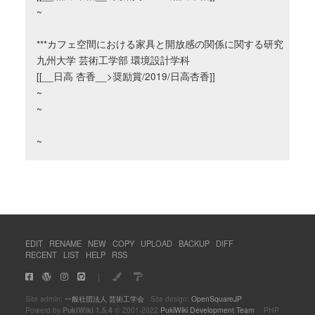
~

***カフェ空間における家具と開放感の関係に関する研究

九州大学 芸術工学部 環境設計学科

[[__日高 杏香__>奨励賞/2019/日高杏香]]

~

~

EDIT
RENAME
NEW
COPY
UPLOAD
BACKUP
DIFF
RECENT
LIST
HELP
RSS
｜
Site admin:
一般社団法人 芸術工学会
Site design:
OpenSquareJP
Powerd by
PukiWiki 1.5.4
© 2001-2022
PukiWiki Development Team
PHP