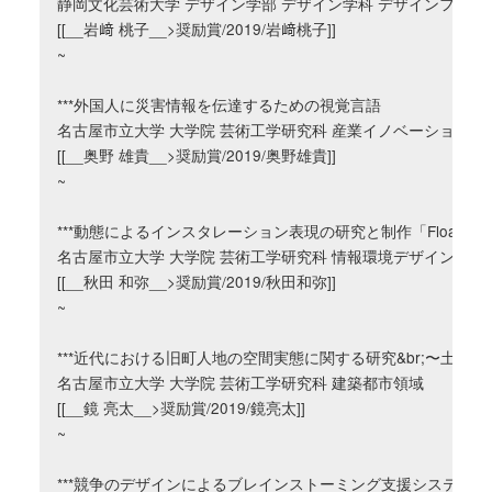
静岡文化芸術大学 デザイン学部 デザイン学科 デザインフィロ
[[__岩﨑 桃子__>奨励賞/2019/岩﨑桃子]]

~

***外国人に災害情報を伝達するための視覚言語

名古屋市立大学 大学院 芸術工学研究科 産業イノベーションデザ
[[__奥野 雄貴__>奨励賞/2019/奥野雄貴]]

~

***動態によるインスタレーション表現の研究と制作「Floating ene
名古屋市立大学 大学院 芸術工学研究科 情報環境デザイン領域

[[__秋田 和弥__>奨励賞/2019/秋田和弥]]

~

***近代における旧町人地の空間実態に関する研究&br;〜土地
名古屋市立大学 大学院 芸術工学研究科 建築都市領域

[[__鏡 亮太__>奨励賞/2019/鏡亮太]]

~

***競争のデザインによるブレインストーミング支援システムの研