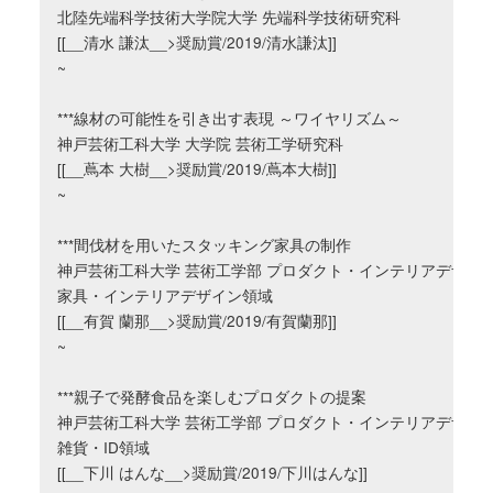
北陸先端科学技術大学院大学 先端科学技術研究科

[[__清水 謙汰__>奨励賞/2019/清水謙汰]]

~

***線材の可能性を引き出す表現 ～ワイヤリズム～

神戸芸術工科大学 大学院 芸術工学研究科

[[__蔦本 大樹__>奨励賞/2019/蔦本大樹]]

~

***間伐材を用いたスタッキング家具の制作

神戸芸術工科大学 芸術工学部 プロダクト・インテリアデザイン
家具・インテリアデザイン領域

[[__有賀 蘭那__>奨励賞/2019/有賀蘭那]]

~

***親子で発酵食品を楽しむプロダクトの提案

神戸芸術工科大学 芸術工学部 プロダクト・インテリアデザイン
雑貨・ID領域

[[__下川 はんな__>奨励賞/2019/下川はんな]]
