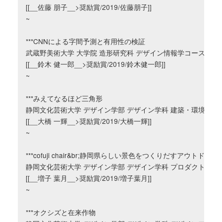
[[__佐藤 朋子__>奨励賞/2019/佐藤朋子]]

~

***CNNによる字間予測と有用性の検証

武蔵野美術大学 大学院 造形研究科 デザイン情報学コース

[[__鈴木 健一郎__>奨励賞/2019/鈴木健一郎]]

~

***みえてなるほど三角形

静岡文化芸術大学 デザイン学部 デザイン学科 建築・環境領域

[[__大橋 一輝__>奨励賞/2019/大橋一輝]]

~

***cofuji chair&br;静岡県らしい景色をつくりだすアウトドアチ
静岡文化芸術大学 デザイン学部 デザイン学科 プロダクト領域

[[__増子 葉月__>奨励賞/2019/増子葉月]]

~

***オクシズと在来作物
