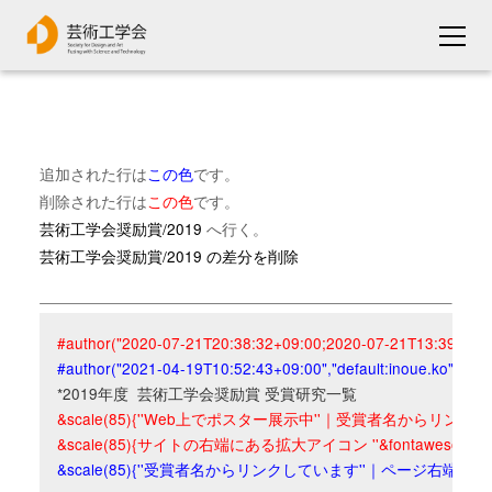
追加された行は
この色
です。
削除された行は
この色
です。
芸術工学会奨励賞/2019
へ行く。
芸術工学会奨励賞/2019 の差分を削除
#author("2020-07-21T20:38:32+09:00;2020-07-21T13:39:52+09:
#author("2021-04-19T10:52:43+09:00","default:inoue.ko","inou
&scale(85){''Web上でポスター展示中''｜受賞者名からリンク
&scale(85){サイトの右端にある拡大アイコン ''&fontawesome(
&scale(85){''受賞者名からリンクしています''｜ページ右端の拡大アイコ