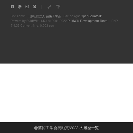
｜
Site admin:
一般社団法人 芸術工学会
Site design:
OpenSquareJP
Powerd by
PukiWiki 1.5.4
© 2001-2022
PukiWiki Development Team
PHP
7.4.33 Convert time: 0.003 sec.
芸術工学会奨励賞/2023
の履歴一覧