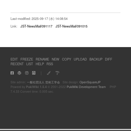
Last-modified: 2025-09-17 (水) 14:08:54
Link:
JST-NewsMail/091117
JST-NewsMail/091015
EDIT
FREEZE
RENAME
NEW
COPY
UPLOAD
BACKUP
DIFF
RECENT
LIST
HELP
RSS
｜
Site admin:
一般社団法人 芸術工学会
Site design:
OpenSquareJP
Powerd by
PukiWiki 1.5.4
© 2001-2022
PukiWiki Development Team
PHP
7.4.33 Convert time: 0.005 sec.