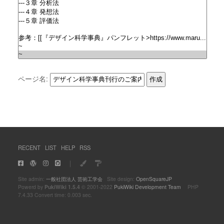
ページ名:
RECENT
LIST
HELP
RSS
｜
Site admin:
一般社団法人 芸術工学会
Site design:
OpenSquareJP
Powerd by
PukiWiki 1.5.4
© 2001-2022
PukiWiki Development Team
PHP
7.4.33 Convert time: 0.003 sec.