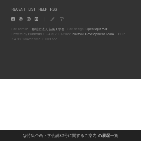
RECENT
LIST
HELP
RSS
｜
Site admin:
一般社団法人 芸術工学会
Site design:
OpenSquareJP
Powerd by
PukiWiki 1.5.4
© 2001-2022
PukiWiki Development Team
PHP
7.4.33 Convert time: 0.003 sec.
特集企画・学会誌82号に関するご案内
の履歴一覧