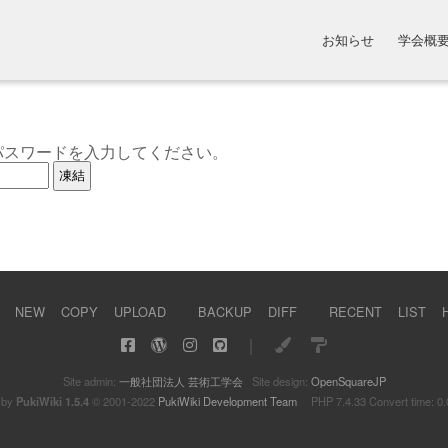
お知らせ
学会概
パスワードを入力してください。
NEW
COPY
UPLOAD
BACKUP
DIFF
RECENT
LIST
｜
Site admin:
一般社団法人 芸術工学会
Site design:
OpenSquareJP
 by
PukiWiki 1.5.4
© 2001-2022
PukiWiki Development Team
PHP 7.4.33 Convert time: 0.