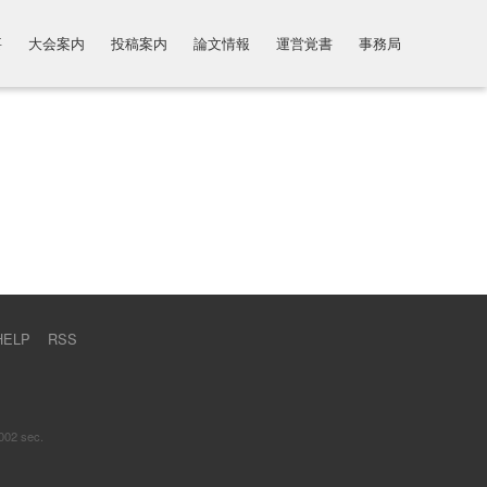
要
大会案内
投稿案内
論文情報
運営覚書
事務局
HELP
RSS
002 sec.