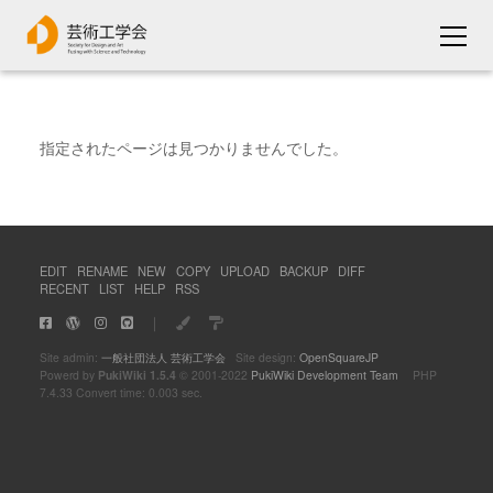
指定されたページは見つかりませんでした。
EDIT
RENAME
NEW
COPY
UPLOAD
BACKUP
DIFF
RECENT
LIST
HELP
RSS
｜
Site admin:
一般社団法人 芸術工学会
Site design:
OpenSquareJP
Powerd by
PukiWiki 1.5.4
© 2001-2022
PukiWiki Development Team
PHP
7.4.33 Convert time: 0.003 sec.