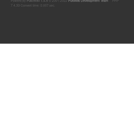
Powerd by
PukiWiki 1.5.4
© 2001-2022
PukiWiki Development Team
PHP
7.4.33 Convert time: 0.007 sec.