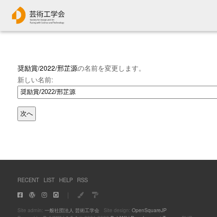
奨励賞/2022/邢芷源
の名前を変更します。
新しい名前:
RECENT
LIST
HELP
RSS
｜
Site admin:
一般社団法人 芸術工学会
Site design:
OpenSquareJP