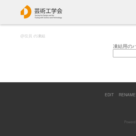
役員
の凍結
凍結用の
EDIT
RENAME
Powerd