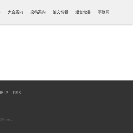
要
大会案内
投稿案内
論文情報
運営覚書
事務局
HELP
RSS
004 sec.