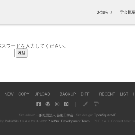
お知らせ
学会概
パスワードを入力してください。
NEW
COPY
UPLOAD
BACKUP
DIFF
RECENT
LIST
｜
Site admin:
一般社団法人 芸術工学会
Site design:
OpenSquareJP
 by
PukiWiki 1.5.4
© 2001-2022
PukiWiki Development Team
PHP 7.4.33 Convert time: 0.