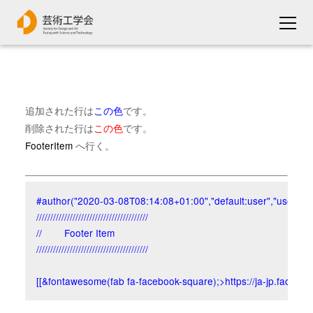
追加された行は
この色
です。
削除された行は
この色
です。
FooterItem
へ行く。
#author("2020-03-08T08:14:08+01:00","default:user","user")

////////////////////////////////////////

//        Footer Item

////////////////////////////////////////

[[&fontawesome(fab fa-facebook-square);>https://ja-jp.faceb