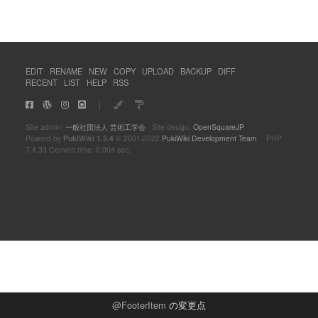
EDIT
RENAME
NEW
COPY
UPLOAD
BACKUP
DIFF
RECENT
LIST
HELP
RSS
｜
Site admin:
一般社団法人 芸術工学会
Site design:
OpenSquareJP
Powerd by
PukiWiki 1.5.4
© 2001-2022
PukiWiki Development Team
PHP
7.4.33 Convert time: 0.004 sec.
FooterItem
の変更点