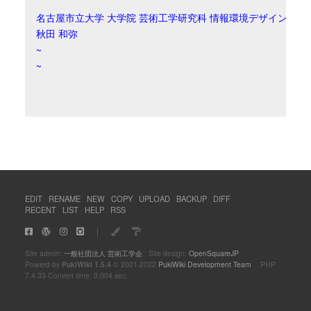
名古屋市立大学 大学院 芸術工学研究科 情報環境デザイン領域
秋田 和弥
~
~
EDIT
RENAME
NEW
COPY
UPLOAD
BACKUP
DIFF
RECENT
LIST
HELP
RSS
｜
Site admin:
一般社団法人 芸術工学会
Site design:
OpenSquareJP
Powerd by
PukiWiki 1.5.4
© 2001-2022
PukiWiki Development Team
PHP
7.4.33 Convert time: 0.004 sec.