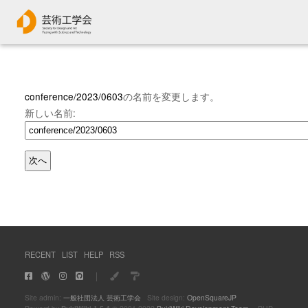
conference/2023/0603
の名前を変更します。
新しい名前:
RECENT
LIST
HELP
RSS
｜
Site admin:
一般社団法人 芸術工学会
Site design:
OpenSquareJP