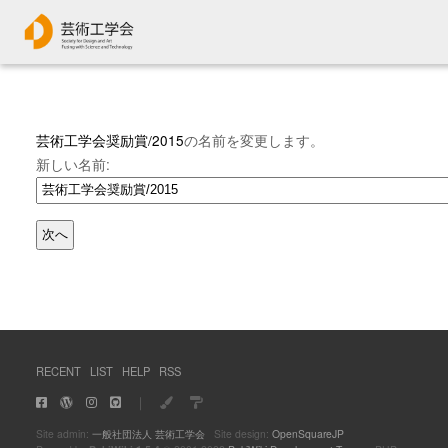
芸術工学会奨励賞/2015
の名前を変更します。
新しい名前:
RECENT
LIST
HELP
RSS
｜
Site admin:
一般社団法人 芸術工学会
Site design:
OpenSquareJP