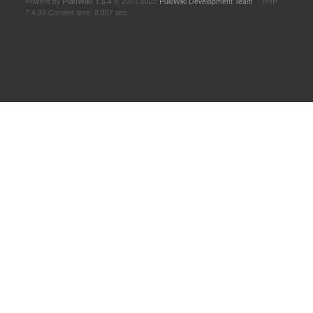
Powerd by
PukiWiki 1.5.4
© 2001-2022
PukiWiki Development Team
PHP
7.4.33 Convert time: 0.007 sec.