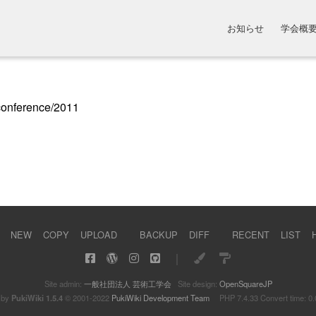
お知らせ
学会概
conference/2011
NEW
COPY
UPLOAD
BACKUP
DIFF
RECENT
LIST
｜
Site admin:
一般社団法人 芸術工学会
Site design:
OpenSquareJP
 by
PukiWiki 1.5.4
© 2001-2022
PukiWiki Development Team
PHP 7.4.33 Convert time: 0.