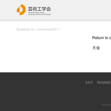
Backlinks for: conference/2011
Return to 
大会
EDIT
RENAME
Powerd