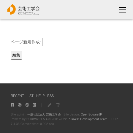
ページ新規作成:
RECENT
LIST
HELP
RSS
｜
Site admin:
一般社団法人 芸術工学会
Site design:
OpenSquareJP
Powerd by
PukiWiki 1.5.4
© 2001-2022
PukiWiki Development Team
PHP
7.4.33 Convert time: 0.002 sec.