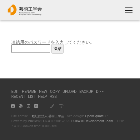
凍結用のパスワードを入力してください。
EDIT
RENAME
NEW
COPY
UPLOAD
BACKUP
DIFF
RECENT
LIST
HELP
RSS
｜
Site admin:
一般社団法人 芸術工学会
Site design:
OpenSquareJP
Powerd by
PukiWiki 1.5.4
© 2001-2022
PukiWiki Development Team
PHP
7.4.33 Convert time: 0.003 sec.