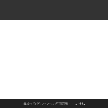
論文/並置した２つの平面図形・・
の凍結