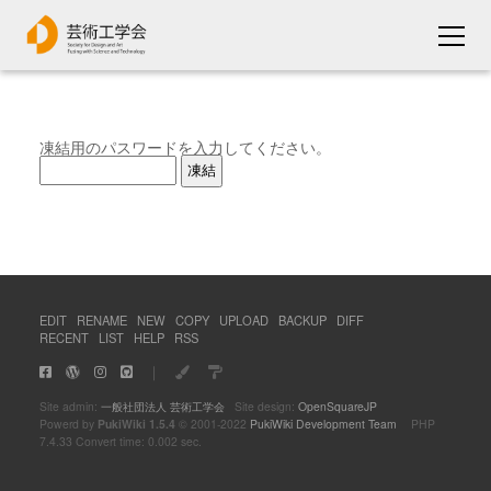
凍結用のパスワードを入力してください。
EDIT
RENAME
NEW
COPY
UPLOAD
BACKUP
DIFF
RECENT
LIST
HELP
RSS
｜
Site admin:
一般社団法人 芸術工学会
Site design:
OpenSquareJP
Powerd by
PukiWiki 1.5.4
© 2001-2022
PukiWiki Development Team
PHP
7.4.33 Convert time: 0.002 sec.